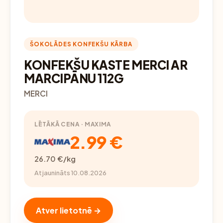
ŠOKOLĀDES KONFEKŠU KĀRBA
KONFEKŠU KASTE MERCI AR
MARCIPĀNU 112G
MERCI
LĒTĀKĀ CENA · MAXIMA
2.99 €
26.70 €/kg
Atjaunināts 10.08.2026
Atver lietotnē →