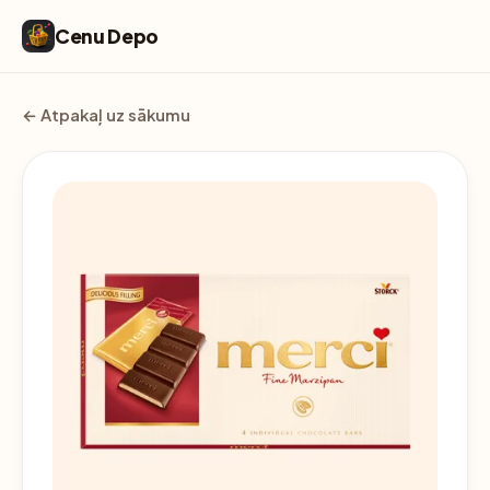
Cenu Depo
← Atpakaļ uz sākumu