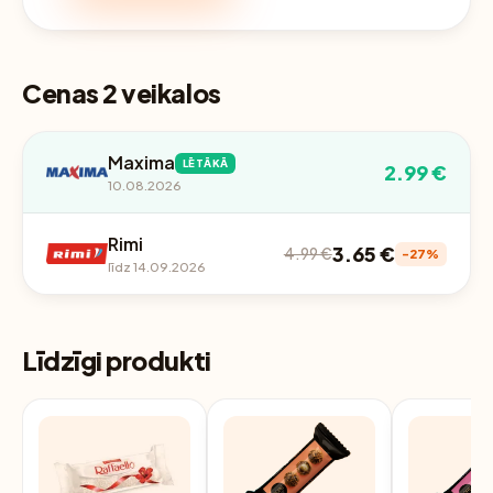
Cenas 2 veikalos
Maxima
LĒTĀKĀ
2.99 €
10.08.2026
Rimi
3.65 €
4.99 €
-27%
līdz 14.09.2026
Līdzīgi produkti