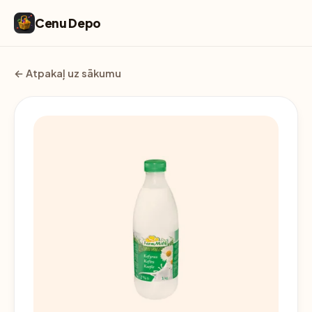
Cenu Depo
← Atpakaļ uz sākumu