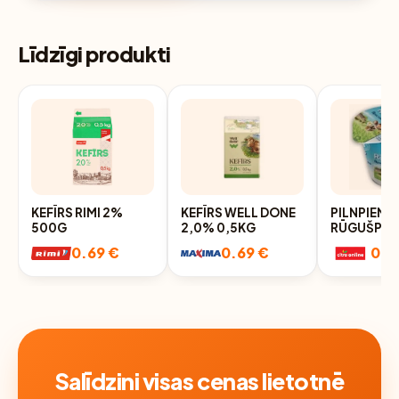
Līdzīgi produkti
KEFĪRS RIMI 2%
KEFĪRS WELL DONE
PILNPIENA
500G
2,0% 0,5KG
RŪGUŠPIE
JAUNPILS,
0.69 €
0.69 €
0.6
NPKS
Salīdzini visas cenas lietotnē