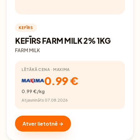
KEFĪRS
KEFĪRS FARM MILK 2% 1KG
FARM MILK
LĒTĀKĀ CENA · MAXIMA
0.99 €
0.99 €/kg
Atjaunināts 07.08.2026
Atver lietotnē →