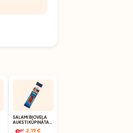
SALAMI BIOVELA
SALAMI FOREVERS
AUKSTI KŪPINĀTA
KLASISKĀ
230G
KŪPINĀTA 400G
2.19 €
2.35 €