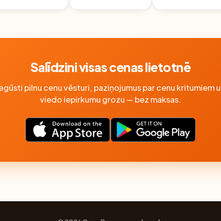
Salīdzini visas cenas lietotnē
Iegūsti pilnu cenu vēsturi, paziņojumus par cenu kritumiem u
viedo iepirkumu grozu — bez maksas.