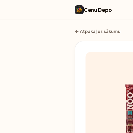
Cenu Depo
← Atpakaļ uz sākumu