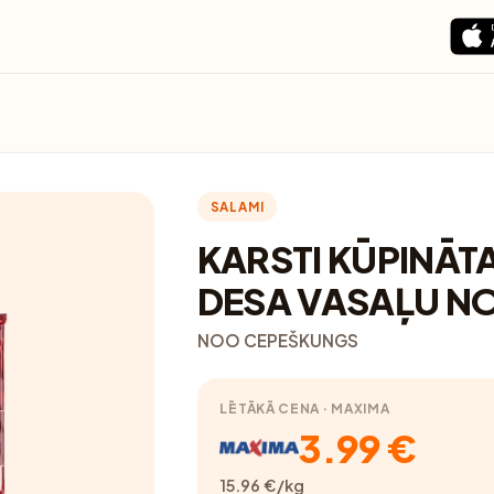
SALAMI
KARSTI KŪPINĀT
DESA VASAĻU N
NOO CEPEŠKUNGS
LĒTĀKĀ CENA · MAXIMA
3.99 €
15.96 €/kg