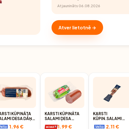
Atjaunināts 06.08.2026
Atver lietotnē →
ARSTI KŪPINĀTA
KARSTI KŪPINĀTA
KARSTI
ALAMI DESA DĀŅU
SALAMI DESA
KŪPIN.SALAMI
M 350G
DANISH ĀDAŽI 350G
DESA PARMA RM
1.96 €
1.99 €
2.11 €
200G