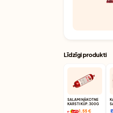
Līdzīgi produkti
SALAMI NĀKOTNE
K
KARSTI KŪP. 300G
S
R
1.55 €