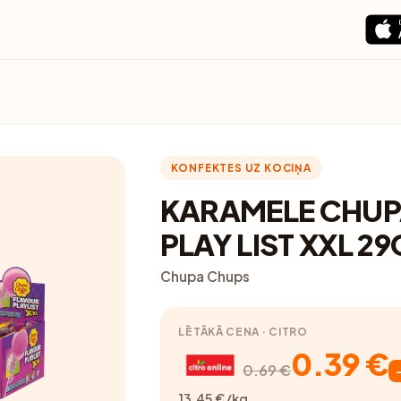
KONFEKTES UZ KOCIŅA
KARAMELE CHUP
PLAY LIST XXL 29
Chupa Chups
LĒTĀKĀ CENA · CITRO
0.39 €
0.69 €
13.45 €/kg