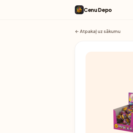
Cenu Depo
← Atpakaļ uz sākumu