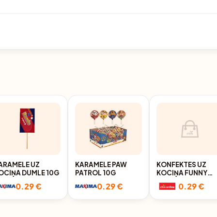
ARAMELE UZ
KARAMELE PAW
KONFEKTES UZ
OCIŅA DUMLE 10G
PATROL 10G
KOCIŅA FUNNY
FACES 7G
0.29 €
0.29 €
0.29 €