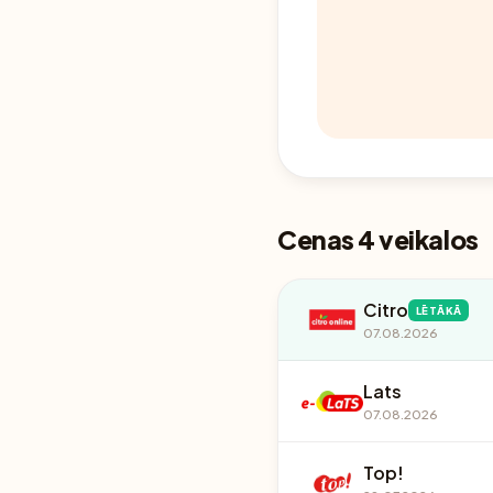
Cenas 4 veikalos
Citro
LĒTĀKĀ
07.08.2026
Lats
07.08.2026
Top!