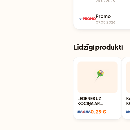
28.07.2026
Promo
07.08.2026
Līdzīgi produkti
LEDENES UZ
K
KOCIŅA AR
K
KOŠĻĀJAMO
0.29 €
GUMIJU GUM POP
FRUIT 15G