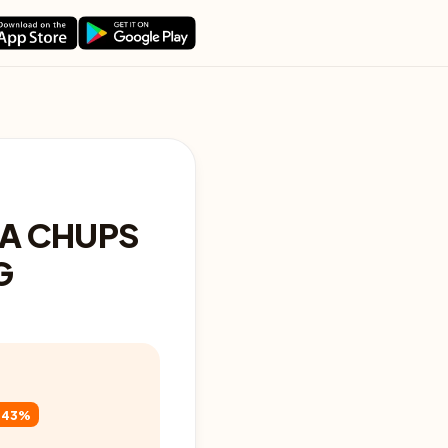
A CHUPS
G
-43%