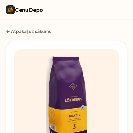
Cenu Depo
← Atpakaļ uz sākumu