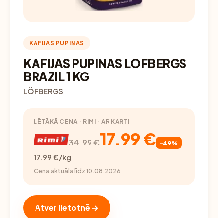
KAFIJAS PUPIŅAS
KAFIJAS PUPINAS LOFBERGS
BRAZIL 1 KG
LÖFBERGS
LĒTĀKĀ CENA · RIMI · AR KARTI
17.99 €
34.99 €
-49%
17.99 €/kg
Cena aktuāla līdz 10.08.2026
Atver lietotnē →