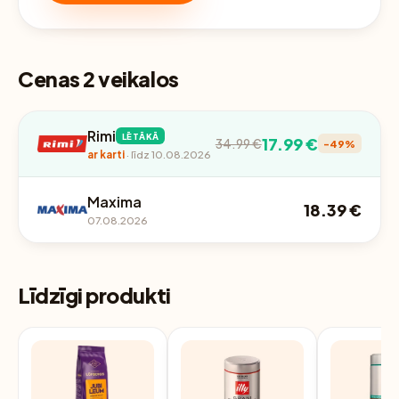
Cenas 2 veikalos
Rimi
LĒTĀKĀ
17.99 €
34.99 €
-49%
ar karti
· līdz 10.08.2026
Maxima
18.39 €
07.08.2026
Līdzīgi produkti