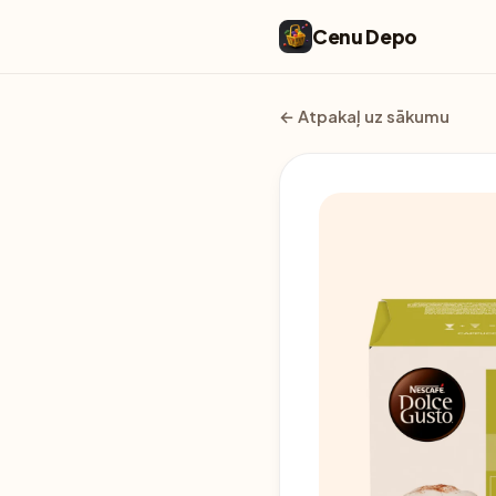
Cenu Depo
← Atpakaļ uz sākumu