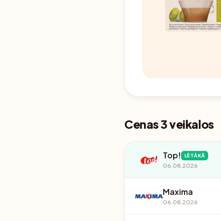
Cenas 3 veikalos
Top!
LĒTĀKĀ
06.08.2026
Maxima
06.08.2026