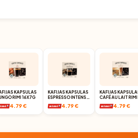
AFIJAS KAPSULAS
KAFIJAS KAPSULAS
KAFIJAS KAPSULA
UNGO RIMI 16X7G
ESPRESSO INTENSO
CAFÉ AU LAIT RIMI
RIMI 16X7G
16X10G
4.79 €
4.79 €
4.79 €