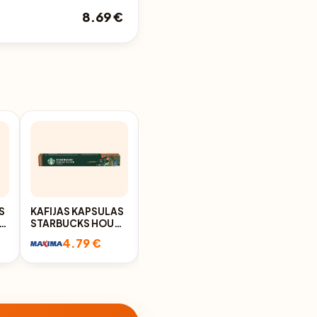
8.69 €
S
KAFIJAS KAPSULAS
KAFIJAS KAPSULAS
STARBUCKS HOUSE
AROMA GOLD
BLEND 10X5,2G
CREME BRELEE
4.79 €
4.95 €
256G 16GAB