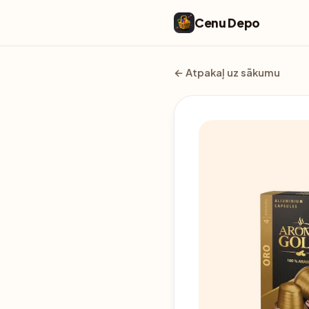
Cenu Depo
← Atpakaļ uz sākumu