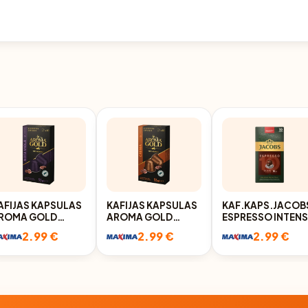
AFIJAS KAPSULAS
KAFIJAS KAPSULAS
KAF.KAPS.JACOB
ROMA GOLD
AROMA GOLD
ESPRESSO INTEN
OTA VIOLA
CREMA 10X5,5G
10X5,2G
2.99 €
2.99 €
2.99 €
0X5,5G