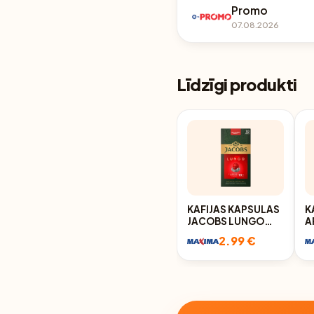
Promo
07.08.2026
Līdzīgi produkti
KAFIJAS KAPSULAS
K
JACOBS LUNGO
A
CLASSIC 10X5,2G
N
2.99 €
1