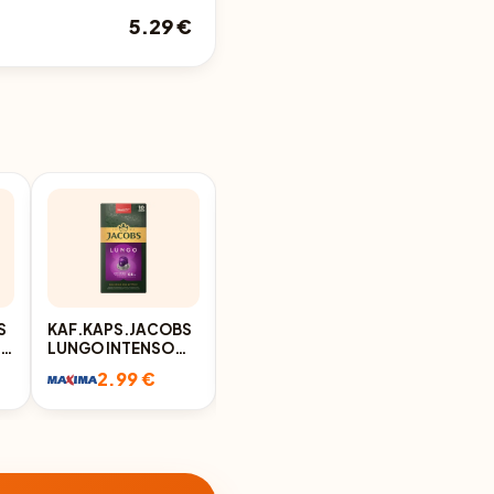
5.29 €
S
KAF.KAPS.JACOBS
KAFIJAS KAPSULAS
SO
LUNGO INTENSO
L'OR PROFONDO
10X5,2G
10X5,2G
2.99 €
3.99 €