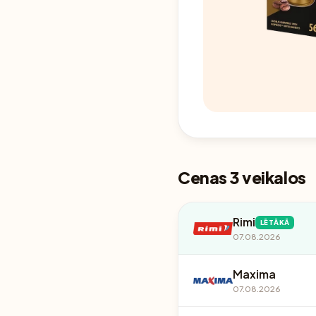
Cenas 3 veikalos
Rimi
LĒTĀKĀ
07.08.2026
Maxima
07.08.2026