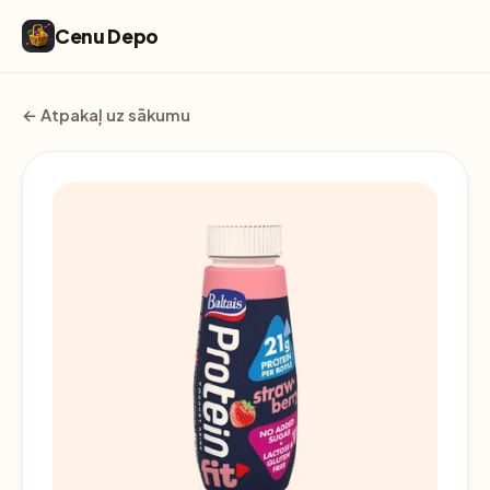
Cenu Depo
← Atpakaļ uz sākumu