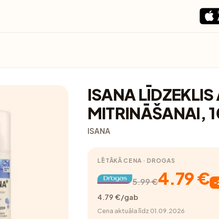
ISANA LĪDZEKLIS
MITRINĀŠANAI, 
ISANA
LĒTĀKĀ CENA · DROGAS
4.79 €
5.99 €
-
4.79 €/gab
Cena aktuāla līdz 01.09.2026