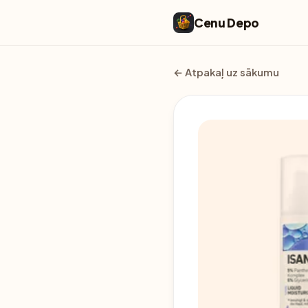
Cenu Depo
← Atpakaļ uz sākumu