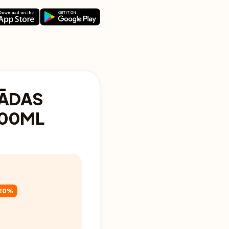
 ĀDAS
100ML
20%