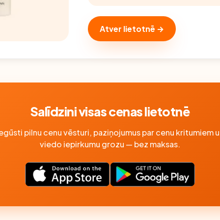
Atver lietotnē →
Salīdzini visas cenas lietotnē
Iegūsti pilnu cenu vēsturi, paziņojumus par cenu kritumiem u
viedo iepirkumu grozu — bez maksas.