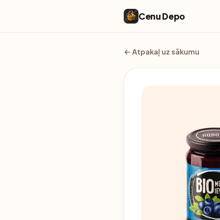
Cenu Depo
← Atpakaļ uz sākumu