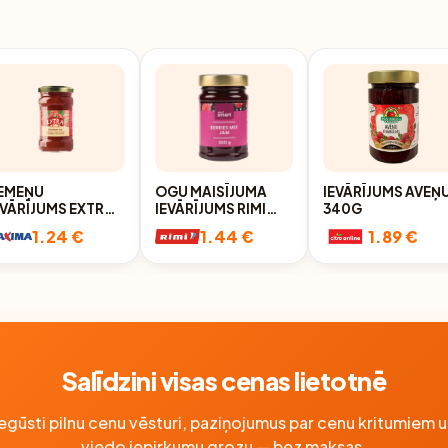
EMEŅU
OGU MAISĪJUMA
IEVĀRĪJUMS AVEŅ
EVĀRĪJUMS EXTRA
IEVĀRĪJUMS RIMI
340G
INE 330G
SMART 300G
1.24 €
1.44 €
1.89 €
Salīdzini visas cenas lietotnē
Iegūsti pilnu cenu vēsturi, paziņojumus par cenu kritumiem u
viedo iepirkumu grozu — bez maksas.