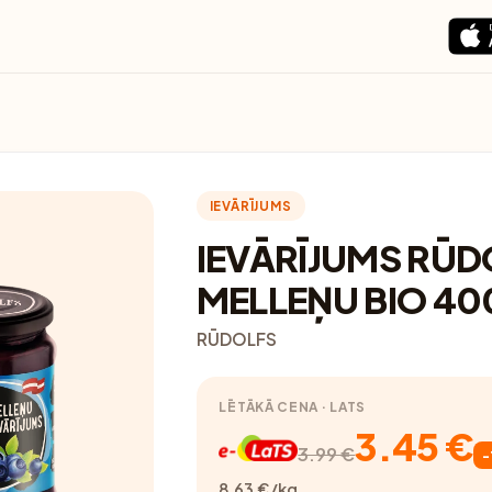
IEVĀRĪJUMS
IEVĀRĪJUMS RŪD
MELLEŅU BIO 4
RŪDOLFS
LĒTĀKĀ CENA · LATS
3.45 €
3.99 €
-
8.63 €/kg