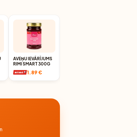
U
AVEŅU IEVĀRĪJUMS
IEVĀRĪJUMS
RIMI SMART 300G
DZĒRVEŅU 340G
1.89 €
1.99 €
n