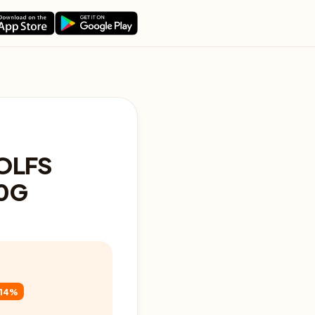
OLFS
00G
14%