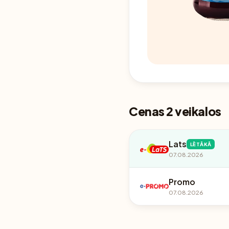
Cenas 2 veikalos
Lats
LĒTĀKĀ
07.08.2026
Promo
07.08.2026