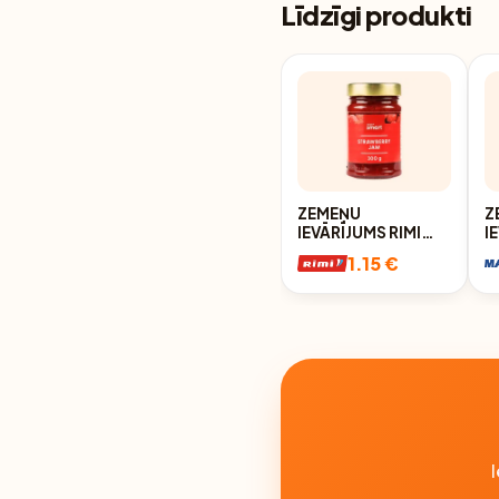
Līdzīgi produkti
ZEMEŅU
Z
IEVĀRĪJUMS RIMI
I
SMART 300G
L
1.15 €