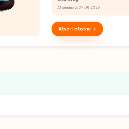
Atjaunināts 07.08.2026
Atver lietotnē →