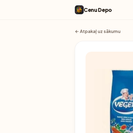
Cenu Depo
← Atpakaļ uz sākumu