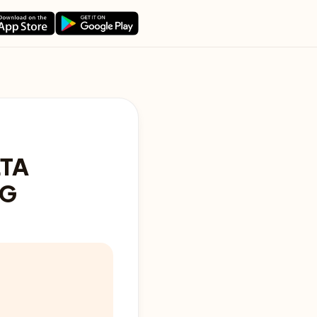
ETA
0G