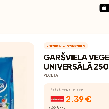
UNIVERSĀLĀ GARŠVIELA
GARŠVIELA VEG
UNIVERSĀLĀ 25
VEGETA
LĒTĀKĀ CENA · CITRO
2.39 €
9.56 €/kg