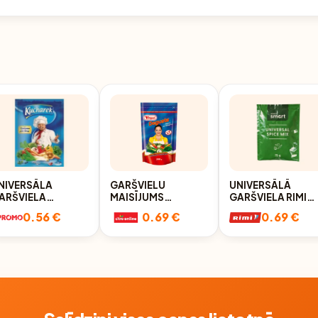
NIVERSĀLA
GARŠVIELU
UNIVERSĀLĀ
ARŠVIELA
MAISĪJUMS
GARŠVIELA RIMI
UCHAREK, 75G
DEGUSTA
SMART 75G
0.56 €
0.69 €
0.69 €
SEASONING 200G