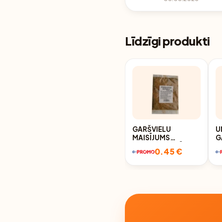
Līdzīgi produkti
GARŠVIELU
U
MAISĪJUMS
G
CEPETIM AR SĀLI,
K
0.45 €
100G