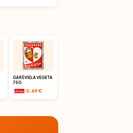
GARŠVIELA VEGETA
GARŠVIELA
75G
KUCHAREK 200G
0.69 €
0.69 €