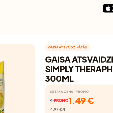
GAISA ATSVAIDZINĀTĀJI
GAISA ATSVAIDZ
SIMPLY THERAPH
300ML
LĒTĀKĀ CENA · PROMO
1.49 €
4.97 €/l