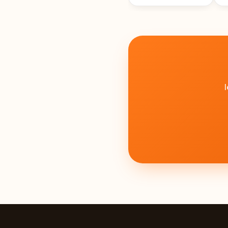
REZERVE, 25ML
R