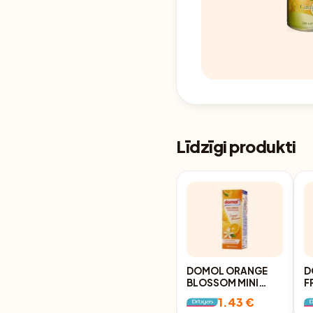
Līdzīgi produkti
DOMOL ORANGE
D
BLOSSOM MINI
F
GAISA
G
1.43 €
ATSVAIDZINĀTĀJA
A