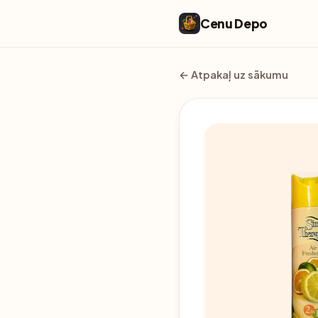
Cenu Depo
← Atpakaļ uz sākumu