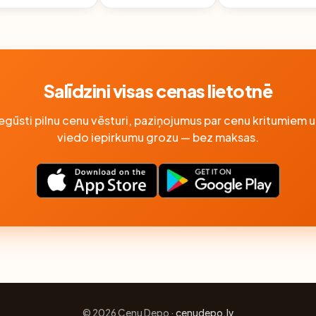
EZERVE, 25ML
300ML
Salīdzini visas cenas lietotnē
Iegūsti pilnu cenu vēsturi, paziņojumus par cenu kritumiem u
viedo iepirkumu grozu — bez maksas.
© 2026 Cenu Depo ·
cenudepo.lv