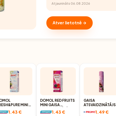
Atjaunināts 06.08.2026
Atver lietotnē →
OMOL
DOMOL RED FRUITS
GAISA
RESH&PURE MINI
MINI GAISA
ATSVAIDZINĀTĀJS
AISA
ATSVAIDZINĀTĀJA
SIMPLY THERAPH
1.43 €
1.43 €
1.49 €
TSVAIDZINĀTĀJA
REZERVE, 25ML
FLORAL BOUQUET