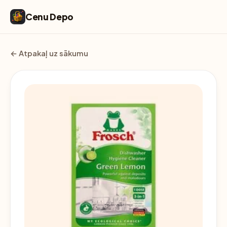
Cenu Depo
← Atpakaļ uz sākumu