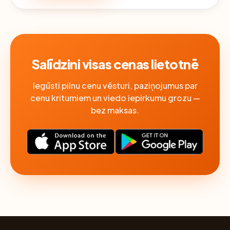
Salīdzini visas cenas lietotnē
Iegūsti pilnu cenu vēsturi, paziņojumus par
cenu kritumiem un viedo iepirkumu grozu —
bez maksas.