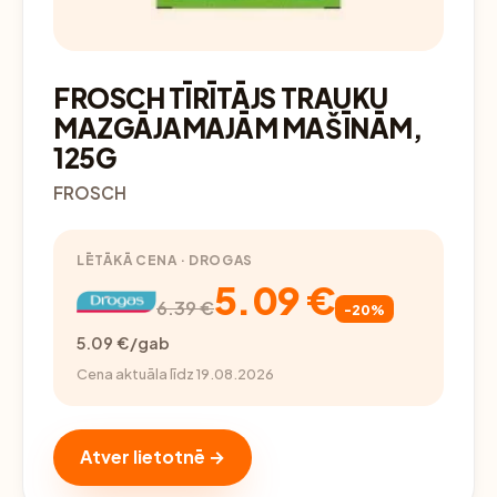
FROSCH TĪRĪTĀJS TRAUKU
MAZGĀJAMAJĀM MAŠĪNĀM,
125G
FROSCH
LĒTĀKĀ CENA · DROGAS
5.09 €
6.39 €
-20%
5.09 €/gab
Cena aktuāla līdz 19.08.2026
Atver lietotnē →