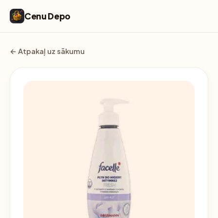
Cenu Depo
← Atpakaļ uz sākumu