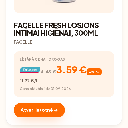
FACELLE FRESH LOSJONS
INTĪMAI HIGIĒNAI, 300ML
FACELLE
LĒTĀKĀ CENA · DROGAS
3.59 €
4.49 €
-20%
11.97 €/l
Cena aktuāla līdz 01.09.2026
Atver lietotnē →