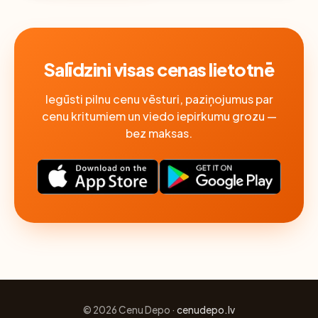
Salīdzini visas cenas lietotnē
Iegūsti pilnu cenu vēsturi, paziņojumus par
cenu kritumiem un viedo iepirkumu grozu —
bez maksas.
© 2026 Cenu Depo ·
cenudepo.lv