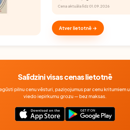
Cena aktuāla līdz 01.09.2026
Atver lietotnē →
Salīdzini visas cenas lietotnē
Iegūsti pilnu cenu vēsturi, paziņojumus par cenu kritumiem u
viedo iepirkumu grozu — bez maksas.