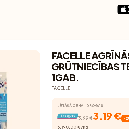
FACELLE AGRĪNĀ
GRŪTNIECĪBAS T
1GAB.
FACELLE
LĒTĀKĀ CENA · DROGAS
3.19 €
3.99 €
-2
3,190.00 €/kg