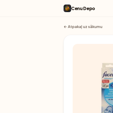
Cenu Depo
← Atpakaļ uz sākumu