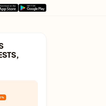
S
ESTS,
0%