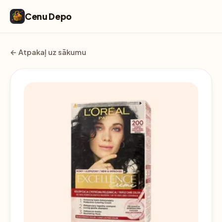
Cenu Depo
← Atpakaļ uz sākumu