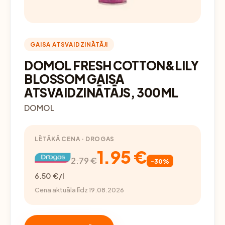
GAISA ATSVAIDZINĀTĀJI
DOMOL FRESH COTTON&LILY
BLOSSOM GAISA
ATSVAIDZINĀTĀJS, 300ML
DOMOL
LĒTĀKĀ CENA · DROGAS
1.95 €
2.79 €
-30%
6.50 €/l
Cena aktuāla līdz 19.08.2026