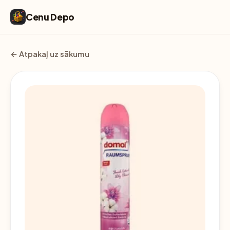
Cenu Depo
← Atpakaļ uz sākumu