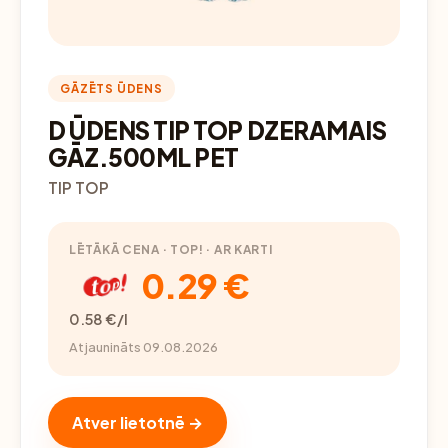
GĀZĒTS ŪDENS
D ŪDENS TIP TOP DZERAMAIS
GĀZ.500ML PET
TIP TOP
LĒTĀKĀ CENA · TOP! · AR KARTI
0.29 €
0.58 €/l
Atjaunināts 09.08.2026
Atver lietotnē →