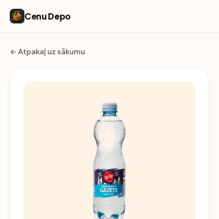
Cenu Depo
← Atpakaļ uz sākumu