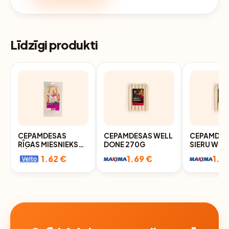
Līdzīgi produkti
CEPAMDESAS
CEPAMDESAS WELL
CEPAMDES
RĪGAS MIESNIEKS
DONE 270G
SIERU WELL DONE
CĀĻA GAĻAS AR
270G
1.62 €
1.69 €
1.6
SIERU 300G