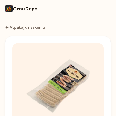
Cenu Depo
← Atpakaļ uz sākumu