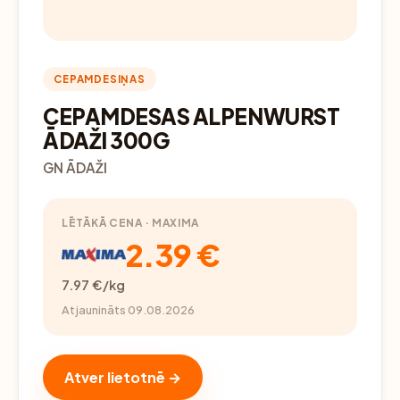
CEPAMDESIŅAS
CEPAMDESAS ALPENWURST
ĀDAŽI 300G
GN ĀDAŽI
LĒTĀKĀ CENA · MAXIMA
2.39 €
7.97 €/kg
Atjaunināts 09.08.2026
Atver lietotnē →