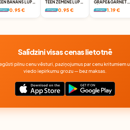
EEN BANĀNS LŪPU
TEEN ZEMENE LŪPU
GRAPE&GARNET
ALZAMS, 5G
BALZAMS, 5G
LŪPU BALZAMS-
0.95 €
0.95 €
1.19 €
EĻĻA, 4.5G
Salīdzini visas cenas lietotnē
Iegūsti pilnu cenu vēsturi, paziņojumus par cenu kritumiem u
viedo iepirkumu grozu — bez maksas.