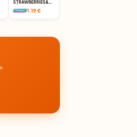
STRAWBERRIES&CRANBERRIES
ALMOND&CHOCOLATE
LŪPU BALZAMS-
LŪPU BALZAMS-
1.19 €
1.19 €
EĻĻA, 4.5G
EĻĻA, 4.5G
n