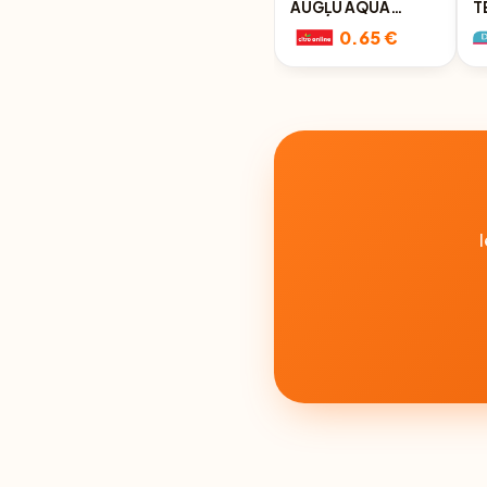
AUGĻU AQUA
T
AMBER
B
0.65 €