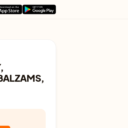
,
 BALZAMS,