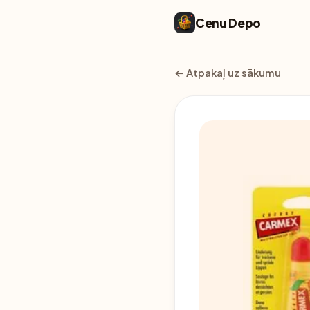
Cenu Depo
← Atpakaļ uz sākumu