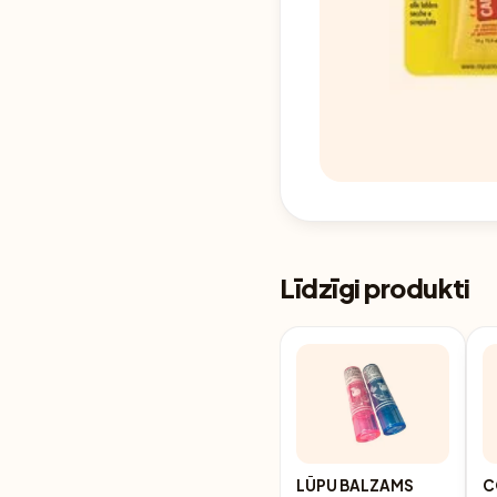
Līdzīgi produkti
LŪPU BALZAMS
C