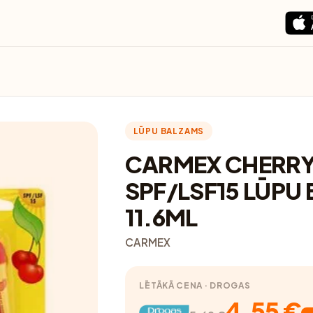
LŪPU BALZAMS
CARMEX CHERRY
SPF/LSF15 LŪPU
11.6ML
CARMEX
LĒTĀKĀ CENA · DROGAS
4.55 €