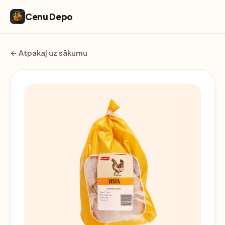
Cenu Depo
← Atpakaļ uz sākumu