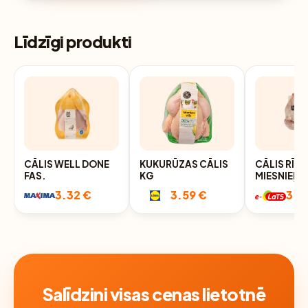
Līdzīgi produkti
CĀLIS WELL DONE
KUKURŪZAS CĀLIS
CĀLIS RĪG
FAS.
KG
MIESNIEKS
ATDZESĒTS
3.32 €
3.59 €
3.9
FAS.SVER.
Salīdzini visas cenas lietotnē