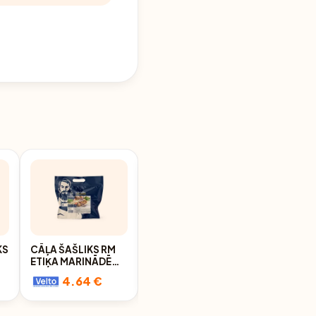
KS
CĀĻA ŠAŠLIKS RM
CŪKGAĻAS ŠAŠLIKS
ETIĶA MARINĀDĒ
RĪGAS MIESNIEKS
700G
ETIĶA MARINĀDĒ
4.64 €
4.69 €
800G