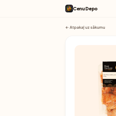
Cenu Depo
← Atpakaļ uz sākumu