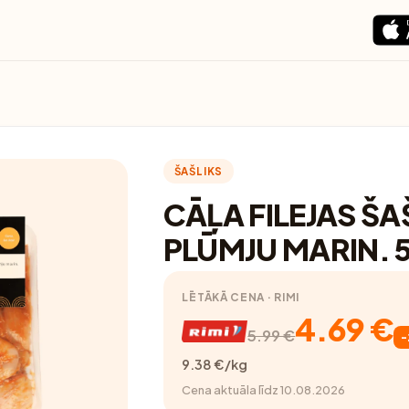
ŠAŠLIKS
CĀĻA FILEJAS ŠA
PLŪMJU MARIN. 
LĒTĀKĀ CENA · RIMI
4.69 €
5.99 €
9.38 €/kg
Cena aktuāla līdz 10.08.2026