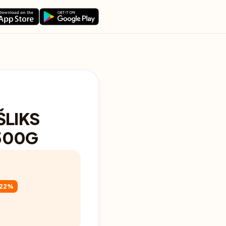
ŠLIKS
500G
-22%