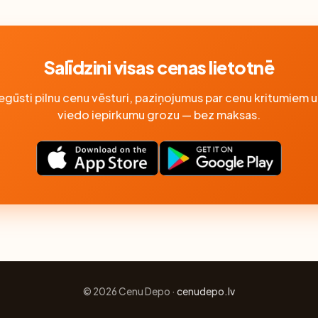
Salīdzini visas cenas lietotnē
Iegūsti pilnu cenu vēsturi, paziņojumus par cenu kritumiem u
viedo iepirkumu grozu — bez maksas.
© 2026 Cenu Depo ·
cenudepo.lv