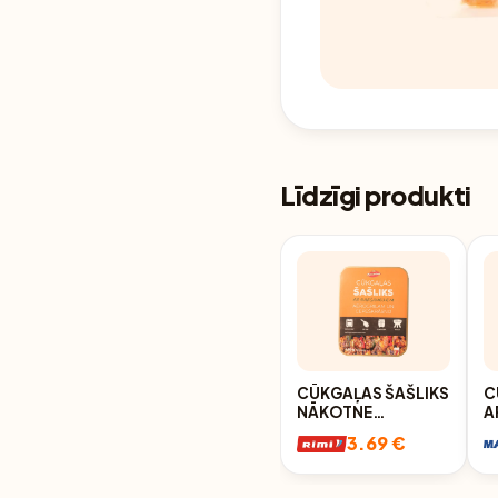
Līdzīgi produkti
CŪKGAĻAS ŠAŠLIKS
C
NĀKOTNE
A
AEROGRILAM, AR
A
3.69 €
GARŠAUGIEM 430G
N