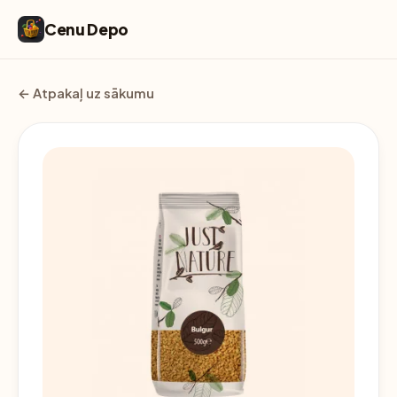
Cenu Depo
← Atpakaļ uz sākumu