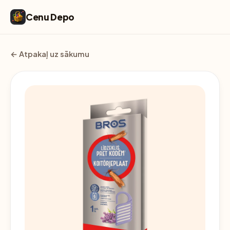
Cenu Depo
← Atpakaļ uz sākumu