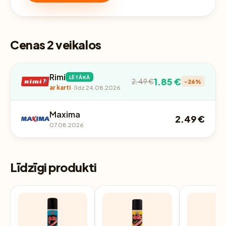
Cenas 2 veikalos
Rimi
LĒTĀKĀ
1.85 €
2.49 €
-26%
ar karti
· līdz 24.08.2026
Maxima
2.49 €
07.08.2026
Līdzīgi produkti