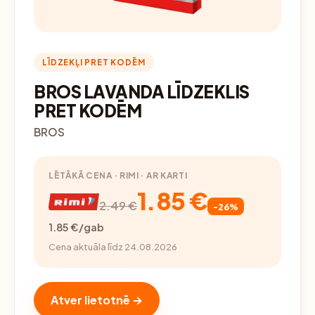
LĪDZEKĻI PRET KODĒM
BROS LAVANDA LĪDZEKLIS
PRET KODĒM
BROS
LĒTĀKĀ CENA · RIMI · AR KARTI
1.85 €
2.49 €
-26%
1.85 €/gab
Cena aktuāla līdz 24.08.2026
Atver lietotnē →