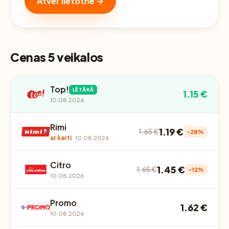
Atver lietotnē →
Cenas 5 veikalos
Top!
LĒTĀKĀ
1.15 €
10.08.2026
Rimi
1.19 €
1.65 €
-28%
ar karti
· 10.08.2026
Citro
1.45 €
1.65 €
-12%
10.08.2026
Promo
1.62 €
10.08.2026