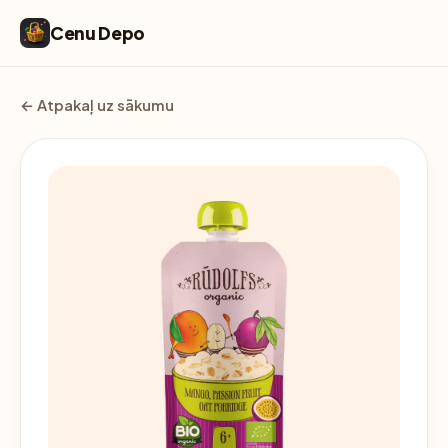
Cenu Depo
← Atpakaļ uz sākumu