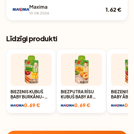
Maxima
1.62 €
10.08.2026
Līdzīgi produkti
BIEZENIS KUBUŠ
BIEZPUTRA RĪSU
BIEZENIS 
BABY BURKĀNU-
KUBUŠ BABY AR
BABY ĀBO
ĀBOLU-MANGO NO
ĀBOLU UN
ZEMEŅU-B
0.69 €
0.69 €
0.6
6 MĒN. 100GR
APRIKOŽU BIEZENI
NO 6 MĒN.
NO 6