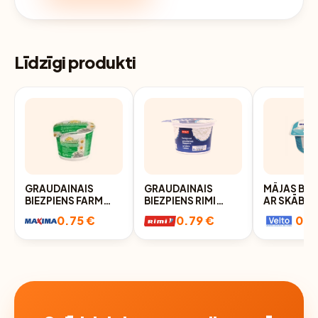
Līdzīgi produkti
GRAUDAINAIS
GRAUDAINAIS
MĀJAS BIE
BIEZPIENS FARM
BIEZPIENS RIMI
AR SKĀBO 
MILK 5% 200G
160G
BALTAIS 2
0.75 €
0.79 €
0.9