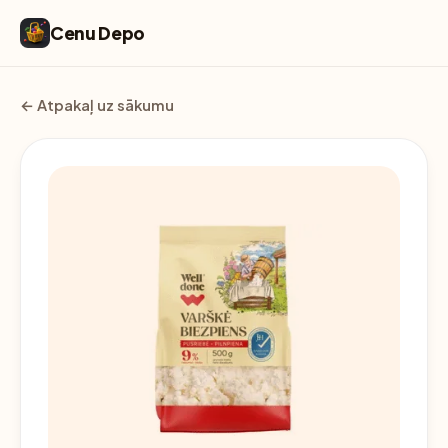
Cenu Depo
← Atpakaļ uz sākumu