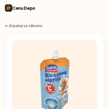
Cenu Depo
← Atpakaļ uz sākumu