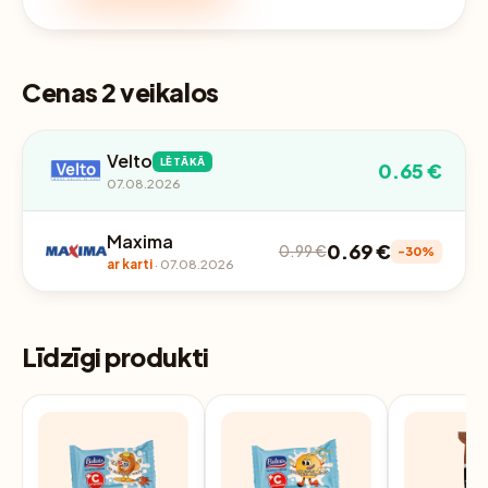
Cenas 2 veikalos
Velto
LĒTĀKĀ
0.65 €
07.08.2026
Maxima
0.69 €
0.99 €
-30%
ar karti
· 07.08.2026
Līdzīgi produkti