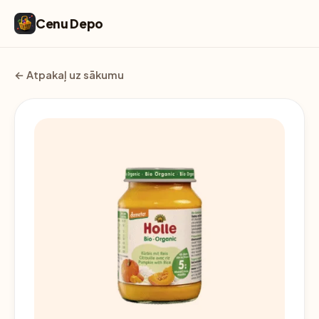
Cenu Depo
← Atpakaļ uz sākumu