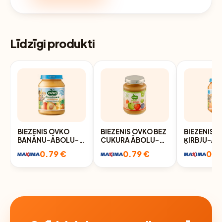
Līdzīgi produkti
BIEZENIS OVKO
BIEZENIS OVKO BEZ
BIEZENIS 
BANĀNU-ĀBOLU-
CUKURA ĀBOLU-
ĶIRBJU-Ā
PERSIKU 7+ 190G
ZEMEŅU 5+ 190G
BURKĀNU 5
0.79 €
0.79 €
0.7