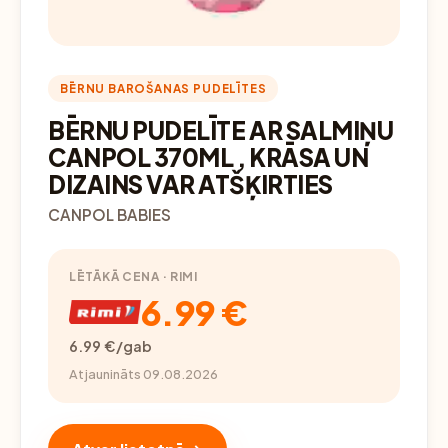
BĒRNU BAROŠANAS PUDELĪTES
BĒRNU PUDELĪTE AR SALMIŅU
CANPOL 370ML , KRĀSA UN
DIZAINS VAR ATŠĶIRTIES
CANPOL BABIES
LĒTĀKĀ CENA · RIMI
6.99 €
6.99 €/gab
Atjaunināts 09.08.2026