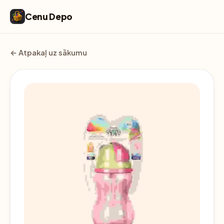
Cenu Depo
← Atpakaļ uz sākumu