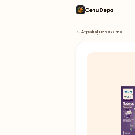
Cenu Depo
← Atpakaļ uz sākumu