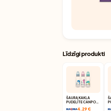
Līdzīgi produkti
ŠAURA KAKLA
Š
PUDELĪTE CANPOL
P
250ML
1
4.29 €