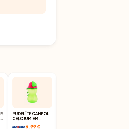
AR
PUDELĪTE CANPOL
PLATA KAKLA
L
CEĻOJUMIEM
BAROŠ.PUDELĪTE
N
370ML
120ML CANPOL
6.99 €
6.99 €