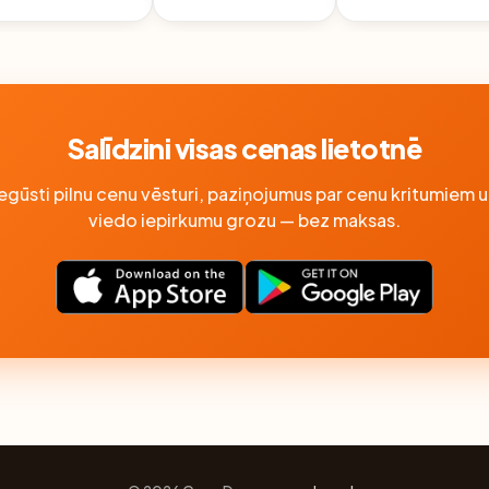
DIZAINS VAR
ATŠĶIRTIES
ATŠĶIRTIES
Salīdzini visas cenas lietotnē
Iegūsti pilnu cenu vēsturi, paziņojumus par cenu kritumiem u
viedo iepirkumu grozu — bez maksas.