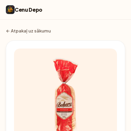
Cenu Depo
← Atpakaļ uz sākumu