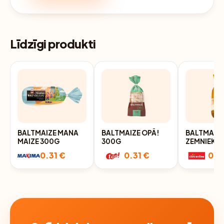
Līdzīgi produkti
BALTMAIZE MANA
BALTMAIZE OPĀ!
BALTMAIZ
MAIZE 300G
300G
ZEMNIEKU
0.31 €
0.31 €
0.3