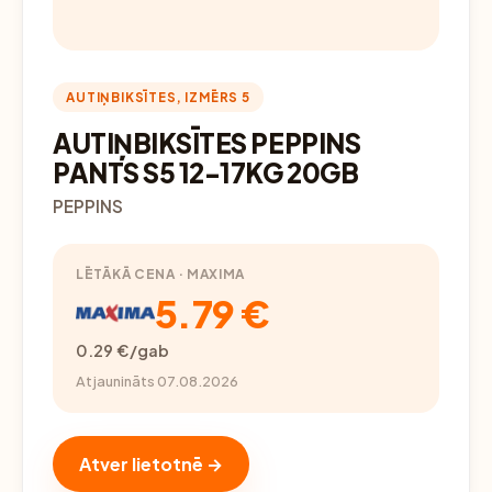
AUTIŅBIKSĪTES, IZMĒRS 5
AUTIŅBIKSĪTES PEPPINS
PANTS S5 12-17KG 20GB
PEPPINS
LĒTĀKĀ CENA · MAXIMA
5.79 €
0.29 €/gab
Atjaunināts 07.08.2026
Atver lietotnē →