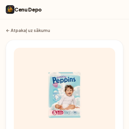
Cenu Depo
← Atpakaļ uz sākumu