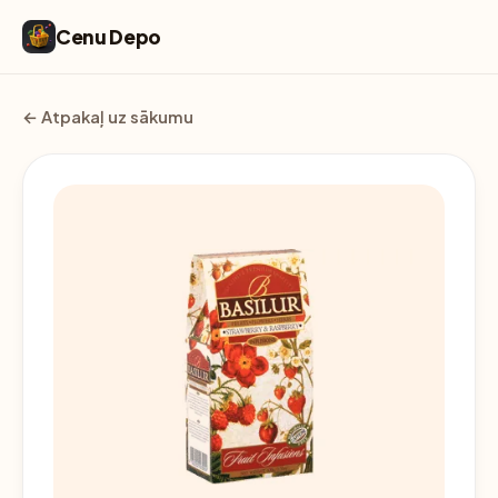
Cenu Depo
← Atpakaļ uz sākumu