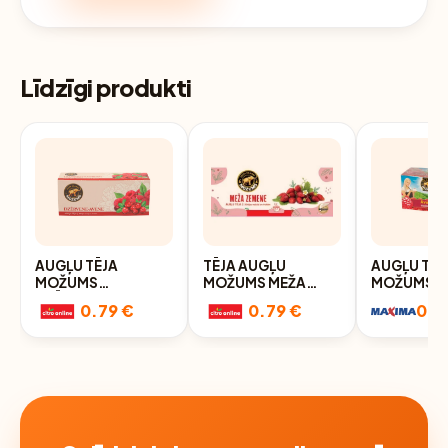
Līdzīgi produkti
AUGĻU TĒJA
TĒJA AUGĻU
AUGĻU TĒJ
MOŽUMS
MOŽUMS MEŽA
MOŽUMS A
DZĒRVEŅU AVEŅU
ZEMENE 20X1.7G
20X1,7G
0.79 €
0.79 €
0.8
20X1,5G