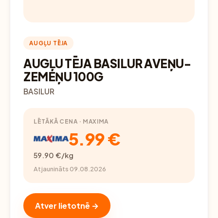
AUGĻU TĒJA
AUGĻU TĒJA BASILUR AVEŅU-
ZEMEŅU 100G
BASILUR
LĒTĀKĀ CENA · MAXIMA
5.99 €
59.90 €/kg
Atjaunināts 09.08.2026
Atver lietotnē →