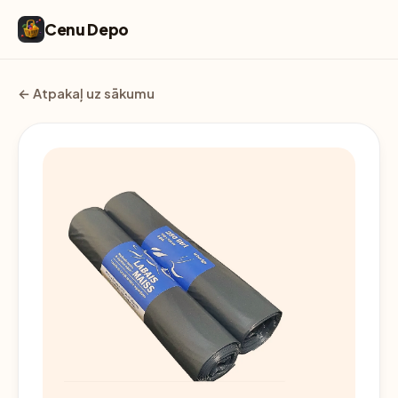
Cenu Depo
← Atpakaļ uz sākumu