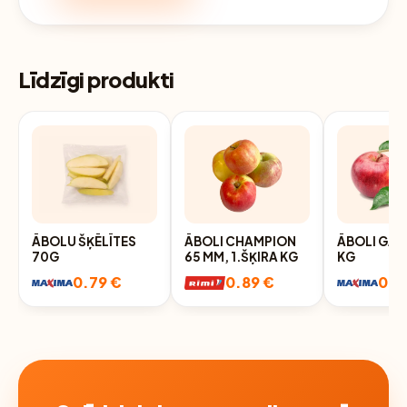
Līdzīgi produkti
ĀBOLU ŠĶĒLĪTES
ĀBOLI CHAMPION
ĀBOLI GAL
70G
65 MM, 1.ŠĶIRA KG
KG
0.79 €
0.89 €
0.9