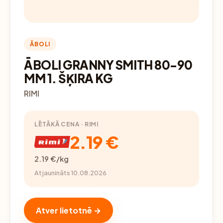
ĀBOLI
ĀBOLI GRANNY SMITH 80-90
MM 1. ŠĶIRA KG
RIMI
LĒTĀKĀ CENA · RIMI
2.19 €
2.19 €/kg
Atjaunināts 10.08.2026
Atver lietotnē →