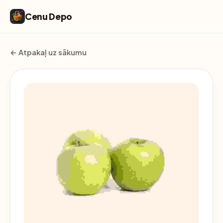
Cenu Depo
← Atpakaļ uz sākumu