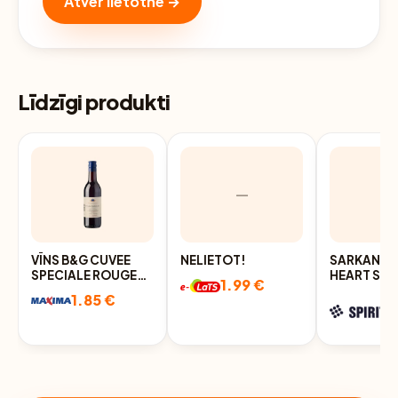
Atver lietotnē →
Līdzīgi produkti
—
VĪNS B&G CUVEE
NELIETOT!
SARKANVĪN
SPECIALE ROUGE
HEART SHI
1.99 €
12% 0,187L
SAUSS, 13%
1.85 €
L