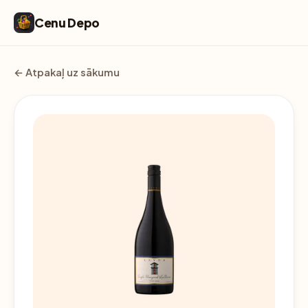
Cenu Depo
← Atpakaļ uz sākumu