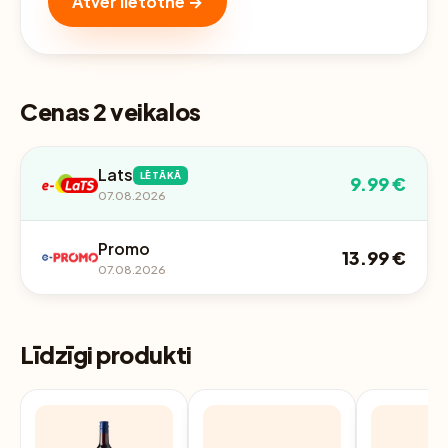
Atver lietotnē →
Cenas 2 veikalos
Lats
LĒTĀKĀ
9.99 €
07.08.2026
Promo
13.99 €
07.08.2026
Līdzīgi produkti