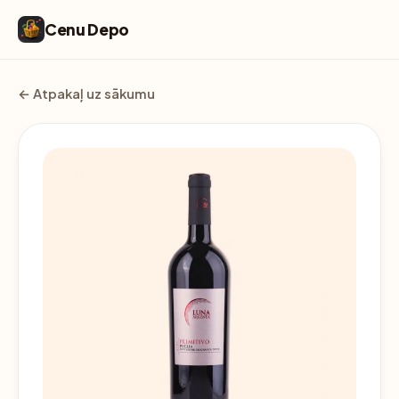
Cenu Depo
← Atpakaļ uz sākumu