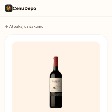
Cenu Depo
← Atpakaļ uz sākumu