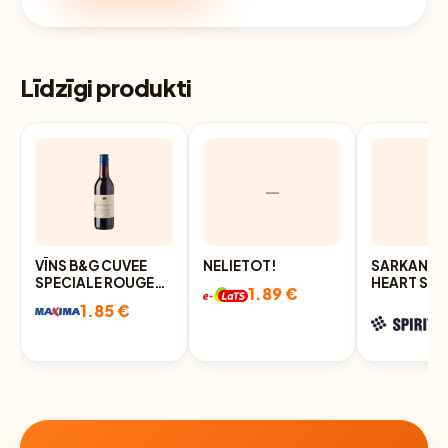
Līdzīgi produkti
—
VĪNS B&G CUVEE
NELIETOT!
SARKANVĪN
SPECIALE ROUGE
HEART SHI
1.89 €
12% 0,187L
SAUSS, 13%
1.85 €
L