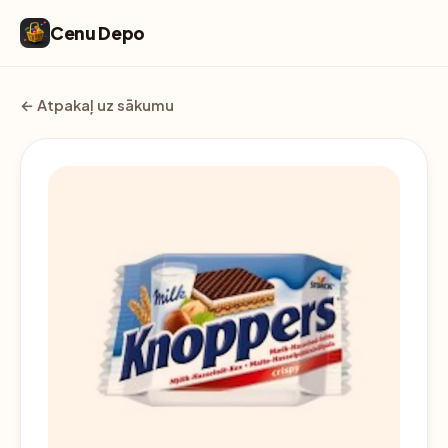
Cenu Depo
← Atpakaļ uz sākumu