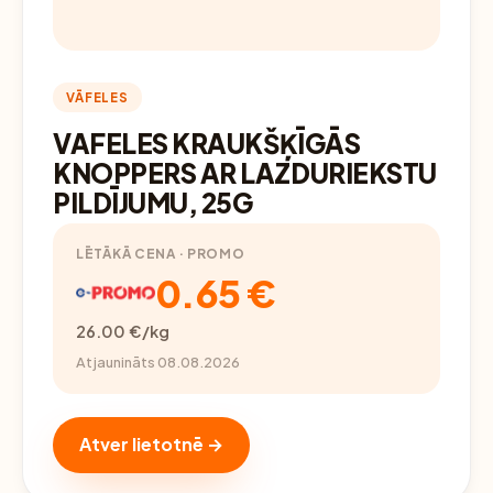
VĀFELES
VAFELES KRAUKŠĶĪGĀS
KNOPPERS AR LAZDURIEKSTU
PILDĪJUMU, 25G
LĒTĀKĀ CENA · PROMO
0.65 €
26.00 €/kg
Atjaunināts 08.08.2026
Atver lietotnē →