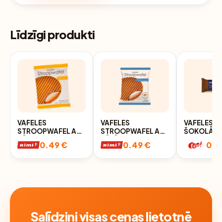
Līdzīgi produkti
VAFELES
VAFELES
VAFELES S
STROOPWAFEL AR
STROOPWAFEL AR
ŠOKOLĀD
MĪKSTU KARAMEĻU
SĀĻĀS KARAMELES
GARŠU 90
0.49 €
0.49 €
0.7
PILDĪJUMU 33G
PILDĪJUMU 33G
Salīdzini visas cenas lietotnē