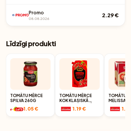
Promo
2.29 €
08.08.2026
Līdzīgi produkti
TOMĀTU MĒRCE
TOMĀTU MĒRCE
TOMĀTU M
SPILVA 260G
KOK KLASISKĀ
MELISSA, 
500G STĀVPAKĀ
1.05 €
1.19 €
1.2