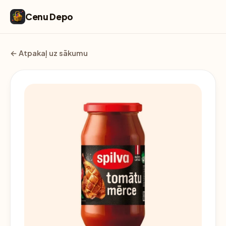
Cenu Depo
← Atpakaļ uz sākumu