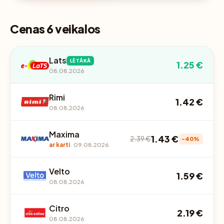
Cenas 6 veikalos
Lats
LĒTĀKĀ
1.25 €
08.08.2026
Rimi
1.42 €
08.08.2026
Maxima
1.43 €
2.39 €
-40%
ar karti
· 09.08.2026
Velto
1.59 €
08.08.2026
Citro
2.19 €
08.08.2026