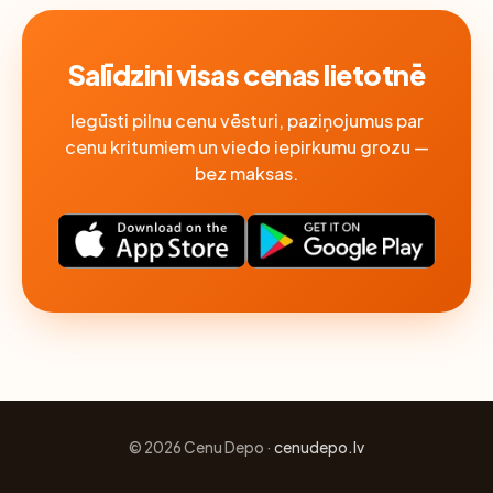
Salīdzini visas cenas lietotnē
Iegūsti pilnu cenu vēsturi, paziņojumus par
cenu kritumiem un viedo iepirkumu grozu —
bez maksas.
© 2026 Cenu Depo ·
cenudepo.lv