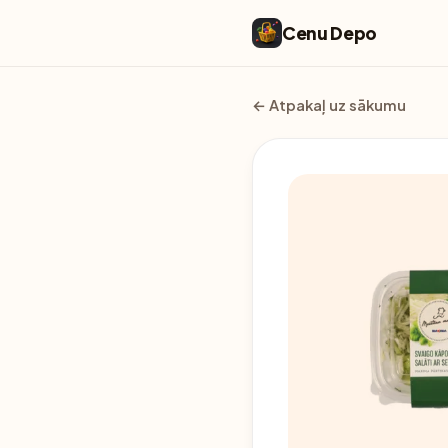
Cenu Depo
← Atpakaļ uz sākumu