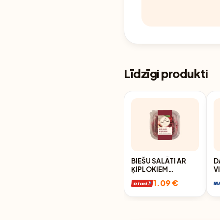
Līdzīgi produkti
BIEŠU SALĀTI AR
D
ĶIPLOKIEM
V
MEISTARA MARKA
M
1.09 €
200G
2