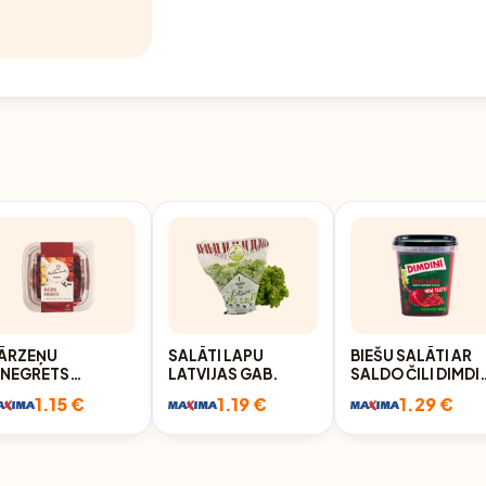
ĀRZEŅU
SALĀTI LAPU
BIEŠU SALĀTI AR
INEGRETS
LATVIJAS GAB.
SALDO ČILI DIMDI
EISTARA MARKA
380G
1.15 €
1.19 €
1.29 €
00G