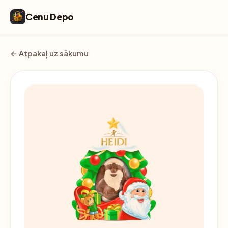
Cenu Depo
← Atpakaļ uz sākumu