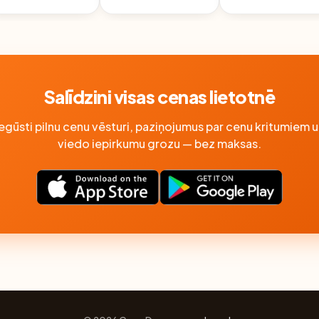
Salīdzini visas cenas lietotnē
Iegūsti pilnu cenu vēsturi, paziņojumus par cenu kritumiem u
viedo iepirkumu grozu — bez maksas.