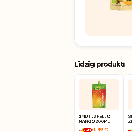
Līdzīgi produkti
SMŪTIJS HELLO
S
MANGO 200ML
Z
0.89 €