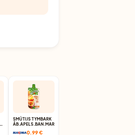
SMŪTIJS TYMBARK
SMŪTIJS TYMBARK
S
ĀB.APELS.BAN.MAR.0,12KG
ĀBOLU-BANĀNU-
MANG.0,12KG
0.99 €
0.99 €