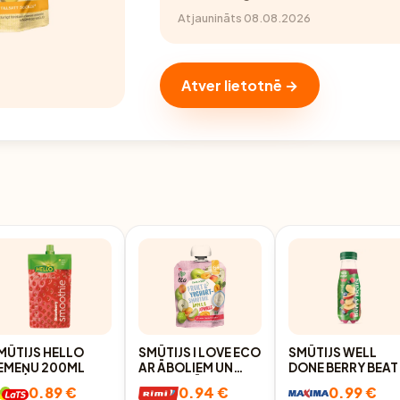
Atjaunināts 08.08.2026
Atver lietotnē →
MŪTIJS HELLO
SMŪTIJS I LOVE ECO
SMŪTIJS WELL
EMEŅU 200ML
AR ĀBOLIEM UN
DONE BERRY BEAT
APRIKOZĒM 90G
300ML D
0.89 €
0.94 €
0.99 €