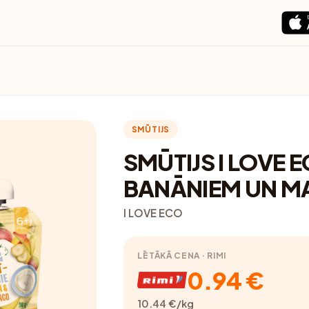
SMŪTIJS
SMŪTIJS I LOVE 
BANĀNIEM UN M
I LOVE ECO
LĒTĀKĀ CENA · RIMI
0.94 €
10.44 €/kg