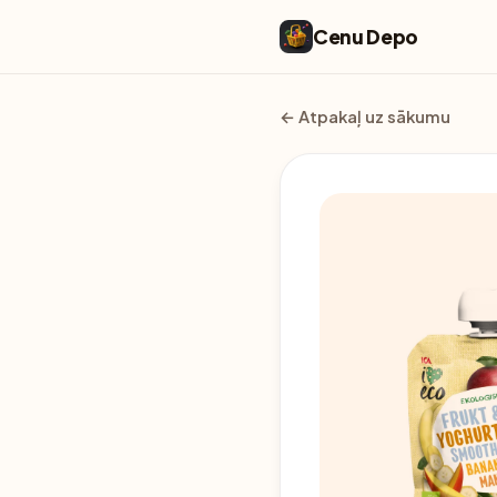
Cenu Depo
← Atpakaļ uz sākumu