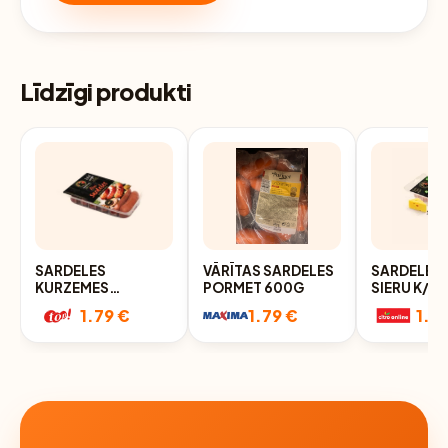
Līdzīgi produkti
SARDELES
VĀRĪTAS SARDELES
SARDELES 
KURZEMES
PORMET 600G
SIERU K/K
GAĻSAIMNIEKS
1.79 €
1.79 €
1.9
ALUS 420G