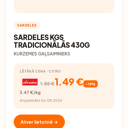
SARDELES
SARDELES KGS
TRADICIONĀLĀS 430G
KURZEMES GAĻSAIMNIEKS
LĒTĀKĀ CENA · CITRO
1.49 €
1.85 €
-19%
3.47 €/kg
Atjaunināts 06.08.2026
Atver lietotnē →