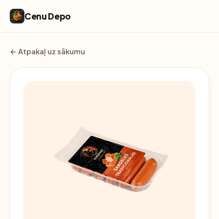
Cenu Depo
← Atpakaļ uz sākumu