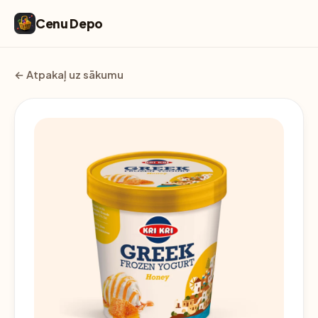
Cenu Depo
← Atpakaļ uz sākumu