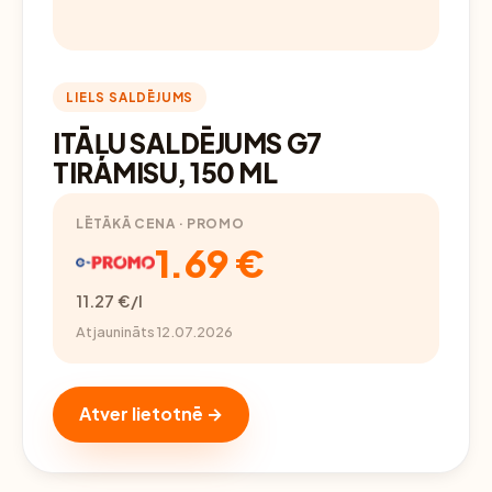
LIELS SALDĒJUMS
ITĀĻU SALDĒJUMS G7
TIRAMISU, 150 ML
LĒTĀKĀ CENA · PROMO
1.69 €
11.27 €/l
Atjaunināts 12.07.2026
Atver lietotnē →