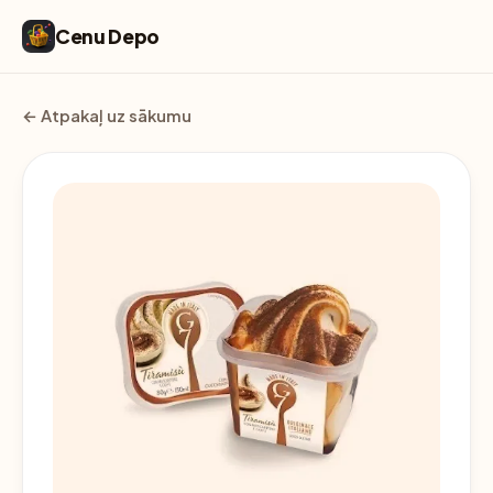
Cenu Depo
← Atpakaļ uz sākumu