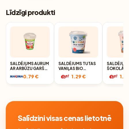
Līdzīgi produkti
SALDĒJUMS AURUM
SALDĒJUMS TUTAS
SALDĒJUM
AR ARBŪZU GARŠU
VANIĻAS BIO
ŠOKOLĀDE
85G
120ML/65G
120ML/65
0.79 €
1.29 €
1.2
Salīdzini visas cenas lietotnē