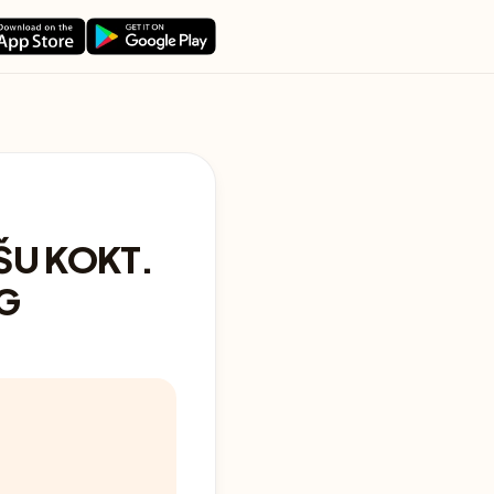
ŠU KOKT.
G