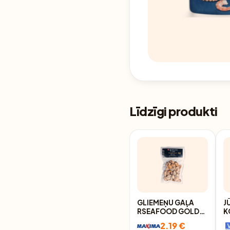
Līdzīgi produkti
GLIEMEŅU GAĻA
J
RSEAFOOD GOLD
K
200G
D
2.19 €
V