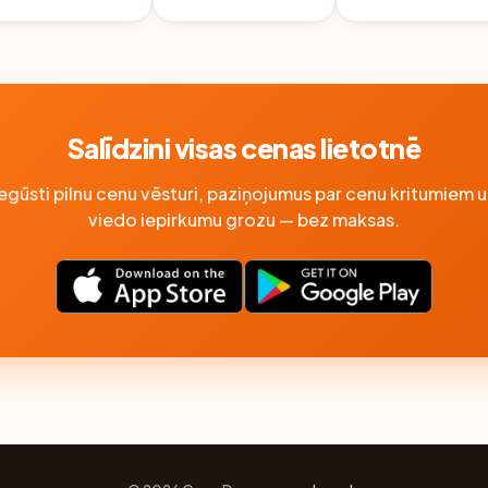
SEAFOOD
SALDĒTI 200G
Salīdzini visas cenas lietotnē
Iegūsti pilnu cenu vēsturi, paziņojumus par cenu kritumiem u
viedo iepirkumu grozu — bez maksas.