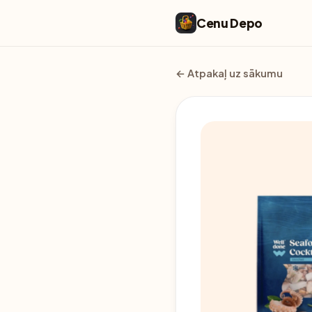
Cenu Depo
← Atpakaļ uz sākumu