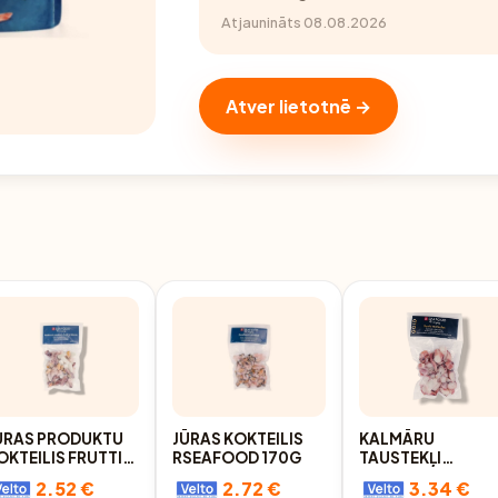
Atjaunināts 08.08.2026
Atver lietotnē →
ŪRAS PRODUKTU
JŪRAS KOKTEILIS
KALMĀRU
OKTEILIS FRUTTI
RSEAFOOD 170G
TAUSTEKĻI
I MARE, SALD.,
RSEAFOOD GOLD
2.52 €
2.72 €
3.34 €
AK., (T.S. 180G),
SAGRIEZTI, VĀRĪTI