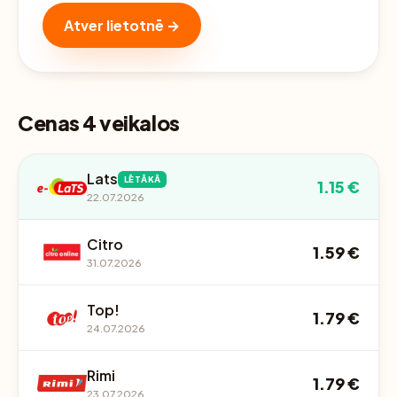
Atver lietotnē →
Cenas 4 veikalos
Lats
LĒTĀKĀ
1.15 €
22.07.2026
Citro
1.59 €
31.07.2026
Top!
1.79 €
24.07.2026
Rimi
1.79 €
23.07.2026