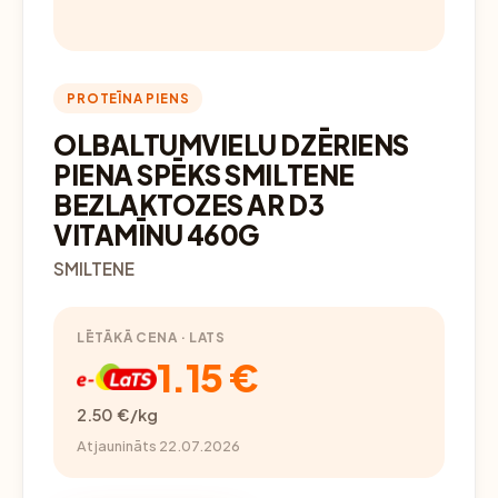
PROTEĪNA PIENS
OLBALTUMVIELU DZĒRIENS
PIENA SPĒKS SMILTENE
BEZLAKTOZES AR D3
VITAMĪNU 460G
SMILTENE
LĒTĀKĀ CENA · LATS
1.15 €
2.50 €/kg
Atjaunināts 22.07.2026