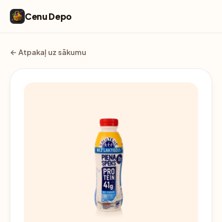
Cenu Depo
← Atpakaļ uz sākumu