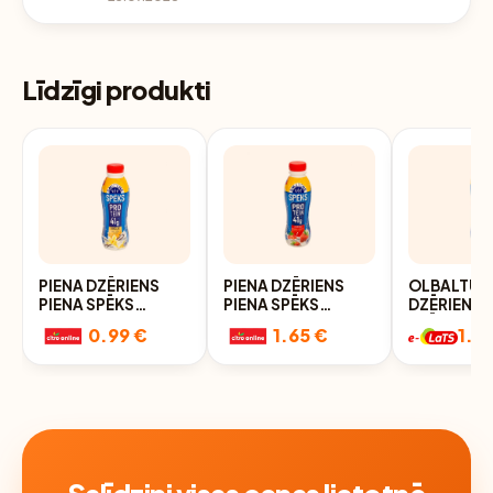
Līdzīgi produkti
PIENA DZĒRIENS
PIENA DZĒRIENS
OLBALTUM
PIENA SPĒKS
PIENA SPĒKS
DZĒRIENS 
VANIĻAS 460ML
ZEMEŅU 460ML
SPĒKS ŠO
0.99 €
1.65 €
1.6
460G