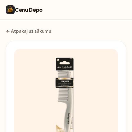
Cenu Depo
← Atpakaļ uz sākumu