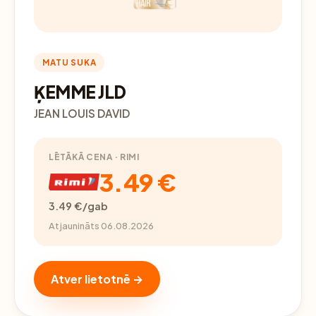
MATU SUKA
ĶEMME JLD
JEAN LOUIS DAVID
LĒTĀKĀ CENA · RIMI
3.49 €
3.49 €/gab
Atjaunināts 06.08.2026
Atver lietotnē →