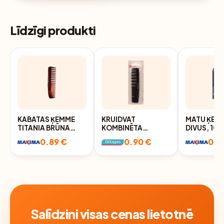
Līdzīgi produkti
KABATAS ĶEMME
KRUIDVAT
MATU ĶEM
TITANIA BRŪNA
KOMBINĒTA
DIVUS, 1GA
12,5CM
ĶEMME, MAZA
0.89 €
0.90 €
0.9
IZMĒRA
Salīdzini visas cenas lietotnē