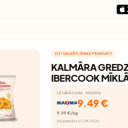
CITI SALDĒTI JŪRAS PRODUKTI
KALMĀRA GREDZ
IBERCOOK MĪKLĀ
LĒTĀKĀ CENA · MAXIMA
9.49 €
9.49 €/kg
Atjaunināts 07.08.2026