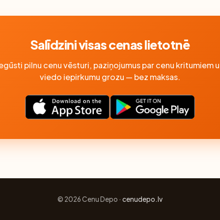
Salīdzini visas cenas lietotnē
Iegūsti pilnu cenu vēsturi, paziņojumus par cenu kritumiem u
viedo iepirkumu grozu — bez maksas.
© 2026 Cenu Depo ·
cenudepo.lv