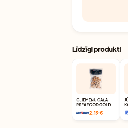
Līdzīgi produkti
GLIEMEŅU GAĻA
J
RSEAFOOD GOLD
K
200G
D
2.19 €
V
R