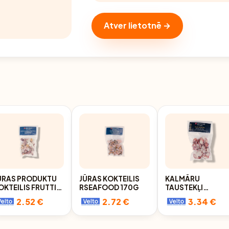
Atver lietotnē →
ŪRAS PRODUKTU
JŪRAS KOKTEILIS
KALMĀRU
OKTEILIS FRUTTI
RSEAFOOD 170G
TAUSTEKĻI
I MARE, SALD.,
RSEAFOOD GOLD
2.52 €
2.72 €
3.34 €
AK., (T.S. 180G),
SAGRIEZTI, VĀRĪTI
SEAFOOD
SALDĒTI 200G