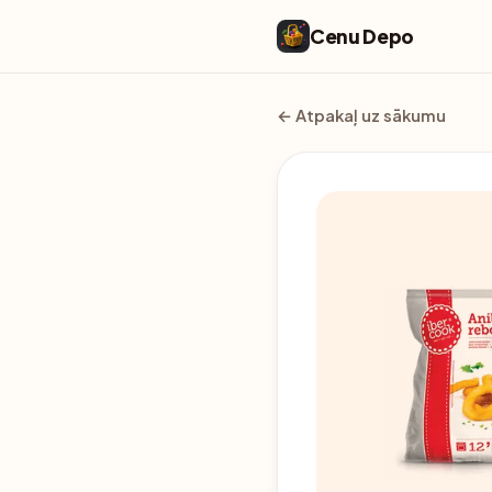
Cenu Depo
← Atpakaļ uz sākumu